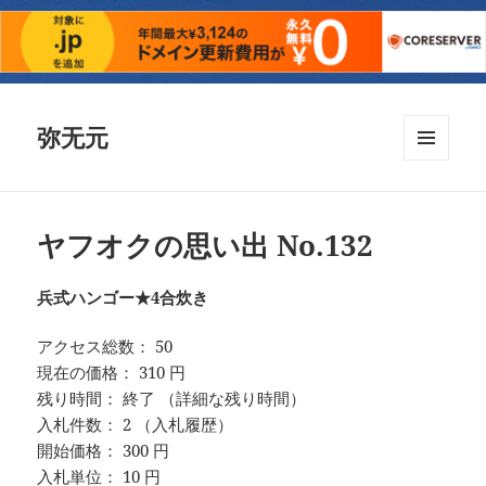
弥无元
メニュ
ーとウ
ィジェ
ット
ヤフオクの思い出 No.132
兵式ハンゴー★4合炊き
アクセス総数： 50
現在の価格： 310 円
残り時間： 終了 （詳細な残り時間）
入札件数： 2 （入札履歴）
開始価格： 300 円
入札単位： 10 円