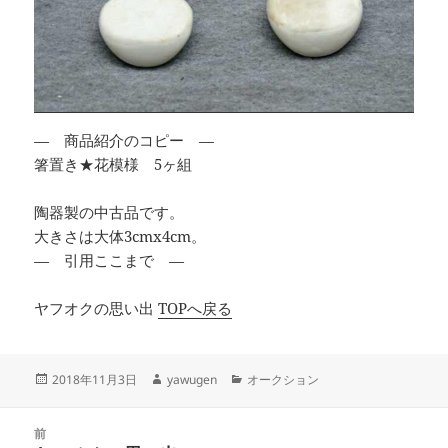
— 商品紹介のコピー —
箸置き★花模様 5ヶ組
陶器製の中古品です。
大きさは大体3cmx4cm。
— 引用ここまで —
ヤフオクの思い出
TOPへ戻る
投
作
カ
2018年11月3日
yawugen
オークション
稿
成
テ
日:
者
ゴ
投
リ
前
稿