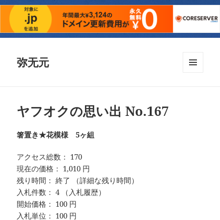
弥无元
メニュ
ーとウ
ィジェ
ット
ヤフオクの思い出 No.167
箸置き★花模様 5ヶ組
アクセス総数： 170
現在の価格： 1,010 円
残り時間： 終了 （詳細な残り時間）
入札件数： 4 （入札履歴）
開始価格： 100 円
入札単位： 100 円