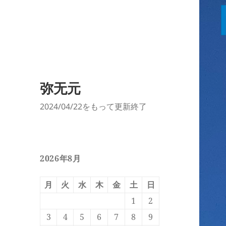
弥无元
2024/04/22をもって更新終了
2026年8月
月
火
水
木
金
土
日
1
2
3
4
5
6
7
8
9