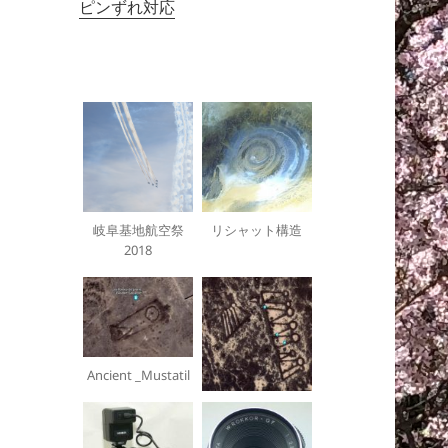
ピンずれ対応
岐阜基地航空祭
リシャット構造
2018
Ancient _Mustatil