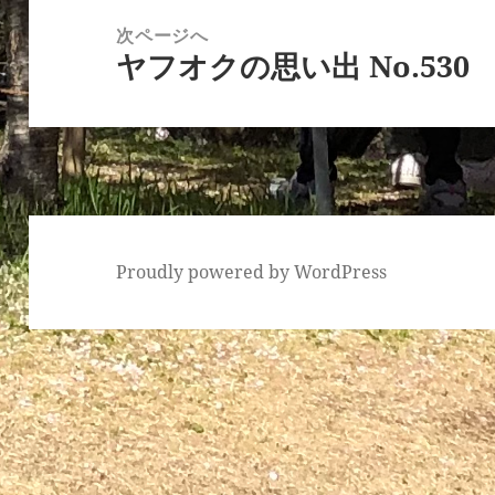
ー
稿:
次ページへ
シ
ヤフオクの思い出 No.530
次
ョ
の
ン
投
稿:
Proudly powered by WordPress