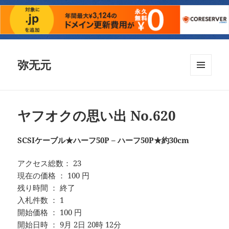
弥无元
メニュ
ーとウ
ィジェ
ット
ヤフオクの思い出 No.620
SCSIケーブル★ハーフ50P – ハーフ50P★約30cm
アクセス総数： 23
現在の価格 ： 100 円
残り時間 ： 終了
入札件数 ： 1
開始価格 ： 100 円
開始日時 ： 9月 2日 20時 12分