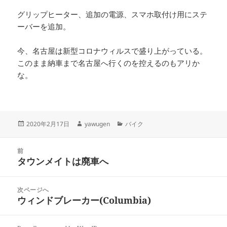
グリップヒーター、追加の電源、スマホ取付け用にステ
ーバーを追加。
今、名古屋は新型コロナウィルスで盛り上がっている。
このまま納車まで名古屋へ行くのを控えるのもアリか
な。
投
作
カ
2020年2月17日
yawugen
バイク
稿
成
テ
日:
者
ゴ
投
リ
前
稿
タウンメイトは廃車へ
ー
前
ナ
の
ビ
投
次ページへ
ゲ
稿:
ウィンドブレーカー(Columbia)
次
ー
の
シ
投