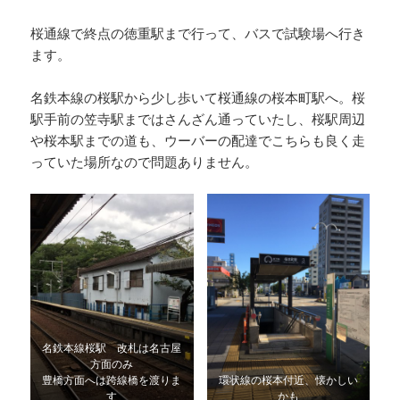
桜通線で終点の徳重駅まで行って、バスで試験場へ行き
ます。
名鉄本線の桜駅から少し歩いて桜通線の桜本町駅へ。桜
駅手前の笠寺駅まではさんざん通っていたし、桜駅周辺
や桜本駅までの道も、ウーバーの配達でこちらも良く走
っていた場所なので問題ありません。
名鉄本線桜駅 改札は名古屋
方面のみ
豊橋方面へは跨線橋を渡りま
環状線の桜本付近、懐かしい
す
かも