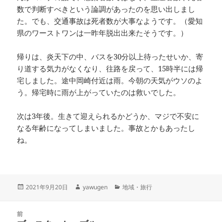
数で判断すべきという論調があったのを思い出しまし
た。でも、交通事故は死者数が大事なようです。（愛知
県のワーストワンは一昨年脱出出来たそうです。）
帰りは、炎天下の中、バスを30分以上待ったせいか、寄
り道する気力がなくなり、往路を戻って、15時半には帰
宅しました。途中岡崎付近は雨。今朝の天気がウソのよ
う。帰宅時に雨が上がっていたのは救いでした。
次は3年後。生きて迎えられるかどうか、マジで不安に
なる年齢になってしまいました。事故とかもあったし
ね。
投
作
カ
2021年9月20日
yawugen
地域・旅行
稿
成
テ
日:
者
ゴ
投
リ
前
稿