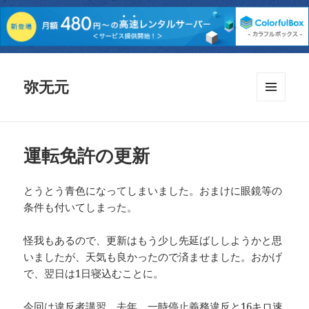
弥无元
メニュ
ーとウ
ィジェ
ット
運転免許の更新
とうとう青色になってしまいました。おまけに眼鏡等の
条件も付いてしまった。
怪我もあるので、更新はもう少し先延ばししようかと思
いましたが、天気も良かったので済ませました。おかげ
で、翌日は1日寝込むことに。
今回は違反者講習。去年、一時停止義務違反と16キロ速